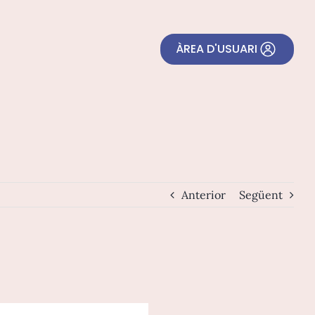
ÀREA D'USUARI
Anterior
Següent