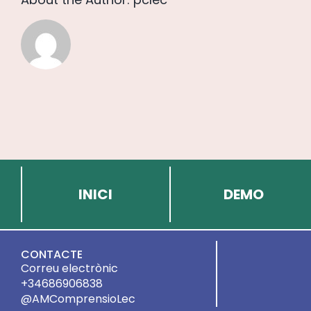
INICI
DEMO
CONTACTE
Correu electrònic
+34686906838
@AMComprensioLec