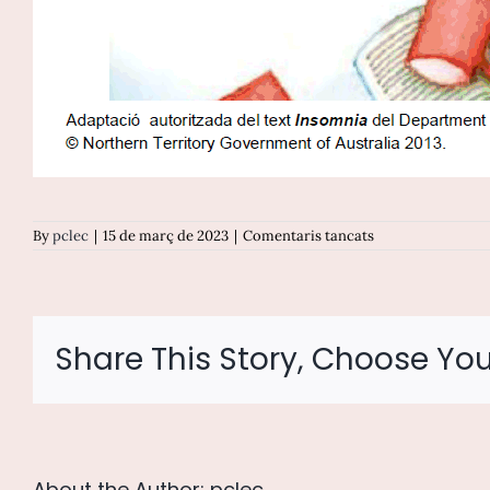
a
By
pclec
|
15 de març de 2023
|
Comentaris tancats
F04
Insomni
Share This Story, Choose You
About the Author:
pclec