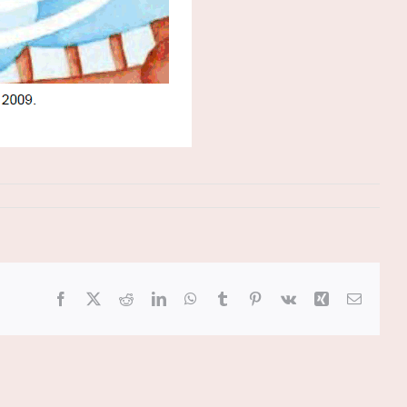
Facebook
X
Reddit
LinkedIn
WhatsApp
Tumblr
Pinterest
Vk
Xing
Email: