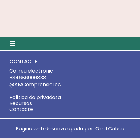
Toggle
Navigation
Inici
CONTACTE
Correu electrònic
+34686906838
@AMComprensioLec
Política de privadesa
Recursos
Contacte
Pàgina web desenvolupada per:
Oriol Cabau