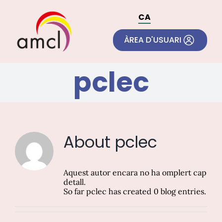
Skip
to
CA
content
ÀREA D'USUARI
pclec
About
pclec
Aquest autor encara no ha omplert cap
detall.
So far pclec has created 0 blog entries.