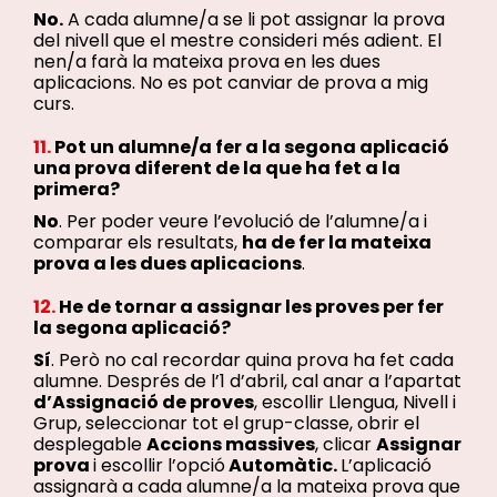
No.
A cada alumne/a se li pot assignar la prova
del nivell que el mestre consideri més adient. El
nen/a farà la mateixa prova en les dues
aplicacions. No es pot canviar de prova a mig
curs.
11.
Pot un alumne/a fer a la segona aplicació
una prova diferent de la que ha fet a la
primera?
No
. Per poder veure l’evolució de l’alumne/a i
comparar els resultats,
ha de fer la mateixa
prova a les dues aplicacions
.
12.
He de tornar a assignar les proves per fer
la segona aplicació
?
Sí
. Però no cal recordar quina prova ha fet cada
alumne. Després de l’1 d’abril, cal anar a l’apartat
d’Assignació de proves
, escollir Llengua, Nivell i
Grup, seleccionar tot el grup-classe, obrir el
desplegable
Accions massives
, clicar
Assignar
prova
i escollir l’opció
Automàtic.
L’aplicació
assignarà a cada alumne/a la mateixa prova que