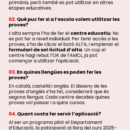
primària, però també es pot utilitzar en altres
etapes educatives.
02.
Què puc fer si a l’escola volem utilitzar les
proves
?
L’alta sempre l’ha de fer el
centre educatiu
. No
es pot fer a nivell individual. Per tenir accés a les
proves, s’ha de clicar el botó ALTA, i emplenar el
formulari de sol·licitud d’alta
. Un cop el
centre hagi rebut l’OK de l’AMCL, ja pot
començar a utilitzar l’aplicació.
03.
En quines llengües es poden fer les
proves?
En català, castellà i anglès. El disseny de les
proves d’anglès s’ha fet, considerant que és
segona llengua. Cada centre decideix quines
proves vol passar i a quins cursos.
04.
Quant costa fer servir l’aplicació?
Al ser un programa pilot el Departament
d’Educació, la paticipació al llarg del curs 2025-