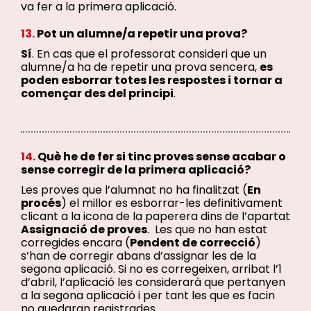
va fer a la primera aplicació.
13.
Pot un alumne/a repetir una prova?
Sí
. En cas que el professorat consideri que un
alumne/a ha de repetir una prova sencera,
es
poden esborrar totes les respostes i tornar a
començar des del principi
.
14.
Què he de fer si tinc proves sense acabar o
sense corregir de la primera aplicació?
Les proves que l’alumnat no ha finalitzat (
En
procés
) el millor es esborrar-les definitivament
clicant a la icona de la paperera dins de l’apartat
Assignació de proves
. Les que no han estat
corregides encara (
Pendent de correcció
)
s’han de corregir abans d’assignar les de la
segona aplicació. Si no es corregeixen, arribat l’1
d’abril, l’aplicació les considerarà que pertanyen
a la segona aplicació i per tant les que es facin
no quedaran registrades.