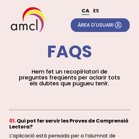
Skip
to
CA
ES
content
ÀREA D'USUARI
FAQS
Hem fet un recopil·latori de
preguntes freqüents per aclarir tots
els dubtes que pugueu tenir.
01.
Qui pot fer servir les Proves de Comprensió
Lectora?
L’aplicació està pensada per a l’alumnat de