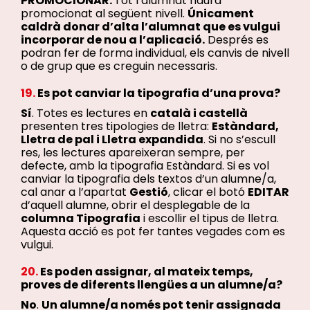
PROMOCIONAR.
Tot l’alumnat haurà
promocionat al següent nivell.
Únicament
caldrà donar d’alta l’alumnat que es vulgui
incorporar de nou a l’aplicació.
Després es
podran fer de forma individual, els canvis de nivell
o de grup que es creguin necessaris.
19.
Es pot canviar la tipografia d’una prova
?
Sí
. Totes es lectures en
català i castellà
presenten tres tipologies de lletra:
Estàndard,
Lletra de pal i Lletra expandida
. Si no s’escull
res, les lectures apareixeran sempre, per
defecte, amb la tipografia Estàndard. Si es vol
canviar la tipografia dels textos d’un alumne/a,
cal anar a l’apartat
Gestió
, clicar el botó
EDITAR
d’aquell alumne, obrir el desplegable de la
columna Tipografia
i escollir el tipus de lletra.
Aquesta acció es pot fer tantes vegades com es
vulgui.
20.
Es poden assignar, al mateix temps,
proves de diferents llengües a un alumne/a?
No
.
Un alumne/a només pot tenir assignada