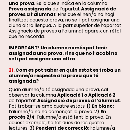
una prova
. És la que s’indica en la columna
Prova assignada
de l’apartat
Assignació de
proves a l’alumnat
. Fins que el nen/a no hagi
finalitzat aquesta prova, no se li pot assignar una
d’una altra llengua. A la part superior de l’apartat
Assignació de proves a l’alumnat apareix un rètol
que ho recorda.
IMPORTANT! Un alumne només pot tenir
assignada una prova. Fins que no l’acabi no
se li pot assignar una altra.
21.
Com es pot saber en quin estat es troba un
alumne/a respecte a la prova que té
assignada?
Quan alumne/a té assignada una prova, cal
observar la columna
Aplicació 1 o Aplicació 2
de l’apartat
Assignació de proves a l’alumnat.
Pot trobar-se amb quatre estats: 1)
En blanc:
l’alumne/a no ha començat la prova. 2)
En
procés 2/4
: l’alumne/a està fent la prova. En
aquest exemple, ha fet dues de les quatre
lectures. 3)
Pendent de correcció
: l’alumne/a