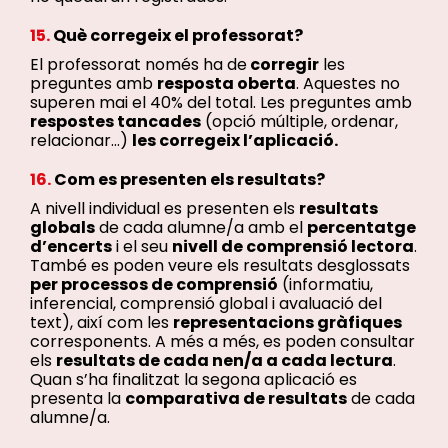
15.
Què corregeix el professorat?
El professorat només ha de
corregir
les
preguntes amb
resposta oberta
. Aquestes no
superen mai el 40% del total. Les preguntes amb
respostes tancades
(opció múltiple, ordenar,
relacionar…)
les corregeix l’aplicació.
16.
Com es presenten els resultats?
A nivell individual es presenten els
resultats
globals
de cada alumne/a amb el
percentatge
d’encerts
i el seu
nivell de comprensió lectora
.
També es poden veure els resultats desglossats
per processos de comprensió
(informatiu,
inferencial, comprensió global i avaluació del
text), així com les
representacions gràfiques
corresponents. A més a més, es poden consultar
els
resultats de cada nen/a a cada lectura
.
Quan s’ha finalitzat la segona aplicació es
presenta la
comparativa de resultats
de cada
alumne/a.